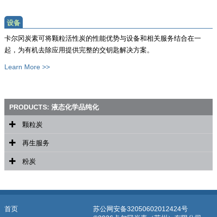
设备
卡尔冈炭素可将颗粒活性炭的性能优势与设备和相关服务结合在一
起，为有机去除应用提供完整的交钥匙解决方案。
Learn More >>
PRODUCTS: 液态化学品纯化
颗粒炭
再生服务
CAL
粉炭
CPG
Custom Industrial Reactivated Carbon (CIR)
®
FILTRASORB
PWA
OLC
BG HHM
首页
苏公网安备32050602012424号
SGL
WPH